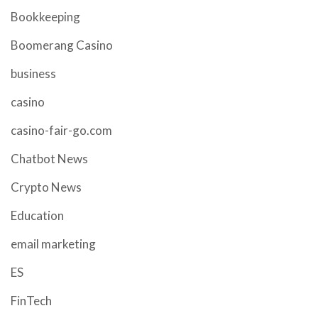
Bookkeeping
Boomerang Casino
business
casino
casino-fair-go.com
Chatbot News
Crypto News
Education
email marketing
ES
FinTech