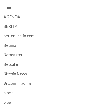
about
AGENDA
BERITA
bet-online-in.com
Betinia
Betmaster
Betsafe
Bitcoin News
Bitcoin Trading
black
blog