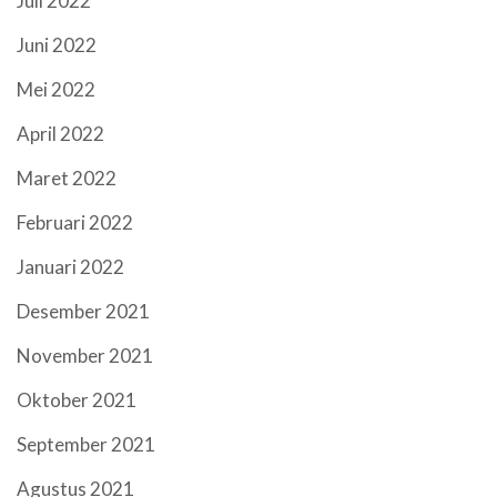
Juli 2022
Juni 2022
Mei 2022
April 2022
Maret 2022
Februari 2022
Januari 2022
Desember 2021
November 2021
Oktober 2021
September 2021
Agustus 2021