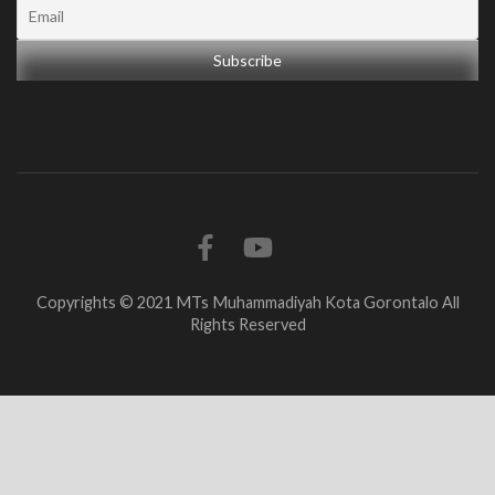
Copyrights © 2021 MTs Muhammadiyah Kota Gorontalo All
Rights Reserved
La storia e l’evoluzione di Carrera sono strettamente
intrecciate con TAG Heuer’s – la sua concezione del 1963
è dovuta a nientemeno che a Jack Heuer,
replica orologi
il