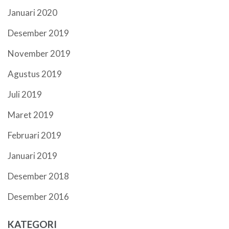
Januari 2020
Desember 2019
November 2019
Agustus 2019
Juli 2019
Maret 2019
Februari 2019
Januari 2019
Desember 2018
Desember 2016
KATEGORI