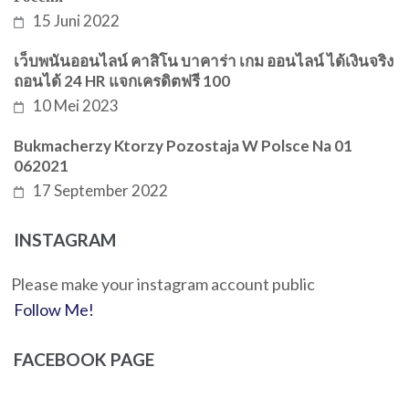
15 Juni 2022
เว็บพนันออนไลน์ คาสิโน บาคาร่า เกม ออนไลน์ ได้เงินจริง
ถอนได้ 24 HR แจกเครดิตฟรี 100
10 Mei 2023
Bukmacherzy Ktorzy Pozostaja W Polsce Na 01
062021
17 September 2022
INSTAGRAM
Please make your instagram account public
Follow Me!
FACEBOOK PAGE