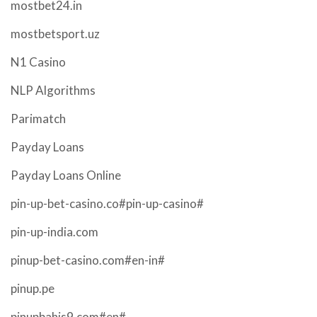
mostbet24.in
mostbetsport.uz
N1 Casino
NLP Algorithms
Parimatch
Payday Loans
Payday Loans Online
pin-up-bet-casino.co#pin-up-casino#
pin-up-india.com
pinup-bet-casino.com#en-in#
pinup.pe
pinupbahis9.com#en#