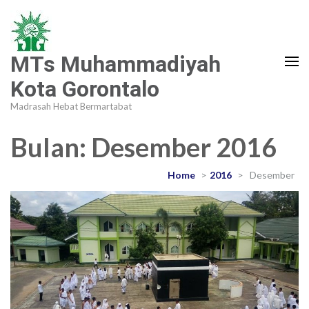
MTs Muhammadiyah
Kota Gorontalo
Madrasah Hebat Bermartabat
Bulan:
Desember 2016
Home
>
2016
>
Desember