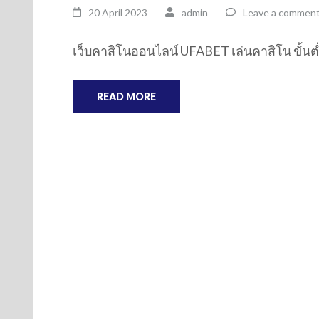
20 April 2023
admin
Leave a commen
เว็บคาสิโนออนไลน์ UFABET เล่นคาสิโน ขั้นต่
READ MORE