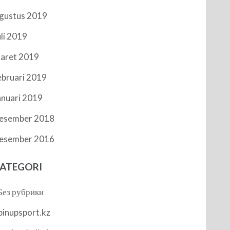
gustus 2019
uli 2019
aret 2019
ebruari 2019
anuari 2019
esember 2018
esember 2016
ATEGORI
 Без рубрики
pinupsport.kz