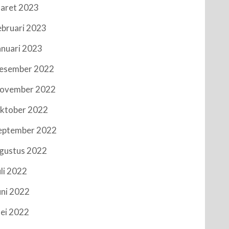
aret 2023
ebruari 2023
anuari 2023
esember 2022
ovember 2022
ktober 2022
eptember 2022
gustus 2022
uli 2022
uni 2022
ei 2022