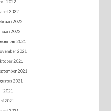
pril 2022
aret 2022
ebruari 2022
anuari 2022
esember 2021
ovember 2021
ktober 2021
eptember 2021
gustus 2021
uli 2021
uni 2021
aret 2021