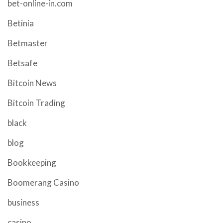
bet-online-in.com
Betinia
Betmaster
Betsafe
Bitcoin News
Bitcoin Trading
black
blog
Bookkeeping
Boomerang Casino
business
casino