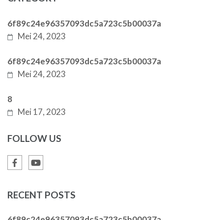
6f89c24e96357093dc5a723c5b00037a
Mei 24, 2023
6f89c24e96357093dc5a723c5b00037a
Mei 24, 2023
8
Mei 17, 2023
FOLLOW US
RECENT POSTS
6f89c24e96357093dc5a723c5b00037a