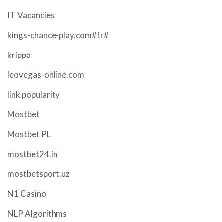
IT Vacancies
kings-chance-play.com#fr#
krippa
leovegas-online.com
link popularity
Mostbet
Mostbet PL
mostbet24.in
mostbetsport.uz
N1 Casino
NLP Algorithms