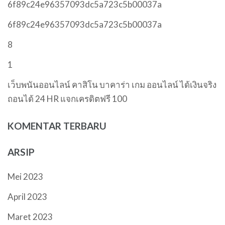
6f89c24e96357093dc5a723c5b00037a
6f89c24e96357093dc5a723c5b00037a
8
1
เว็บพนันออนไลน์ คาสิโน บาคาร่า เกม ออนไลน์ ได้เงินจริง
ถอนได้ 24 HR แจกเครดิตฟรี 100
KOMENTAR TERBARU
ARSIP
Mei 2023
April 2023
Maret 2023