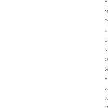
A
M
F
J
D
N
O
S
A
J
J
M