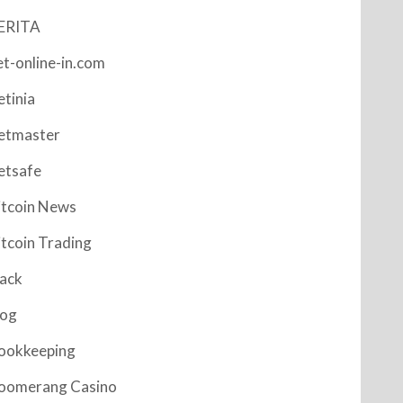
ERITA
et-online-in.com
etinia
etmaster
etsafe
itcoin News
itcoin Trading
lack
log
ookkeeping
oomerang Casino