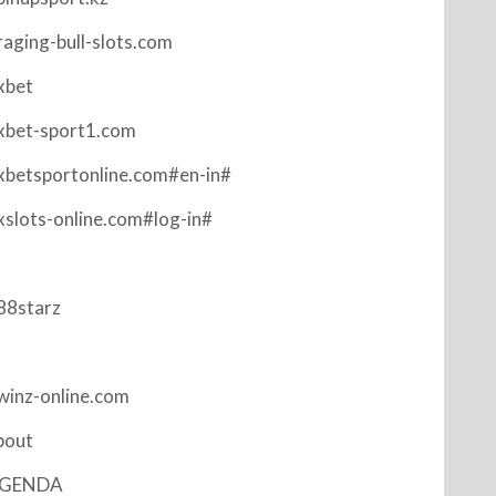
raging-bull-slots.com
xbet
xbet-sport1.com
xbetsportonline.com#en-in#
xslots-online.com#log-in#
88starz
winz-online.com
bout
GENDA