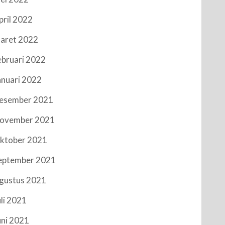
pril 2022
aret 2022
ebruari 2022
anuari 2022
esember 2021
ovember 2021
ktober 2021
eptember 2021
gustus 2021
uli 2021
uni 2021