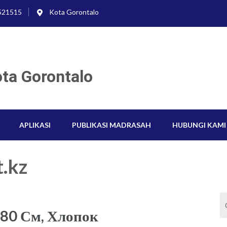
521515
Kota Gorontalo
a Gorontalo
APLIKASI
PUBLIKASI MADRASAH
HUBUNGI KAMI
.kz
х80 См, Хлопок