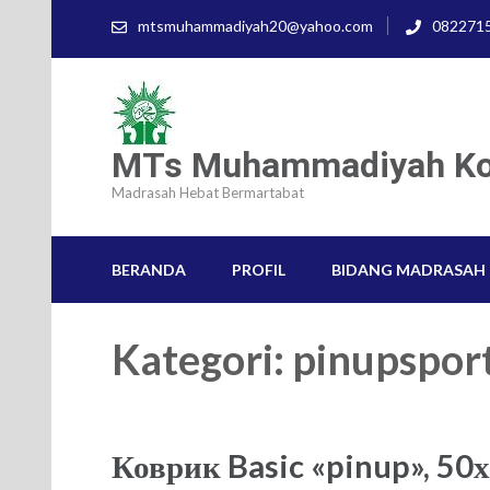
mtsmuhammadiyah20@yahoo.com
082271
MTs Muhammadiyah Kot
Madrasah Hebat Bermartabat
BERANDA
PROFIL
BIDANG MADRASAH
Kategori:
pinupsport
Коврик Basic «pinup», 50