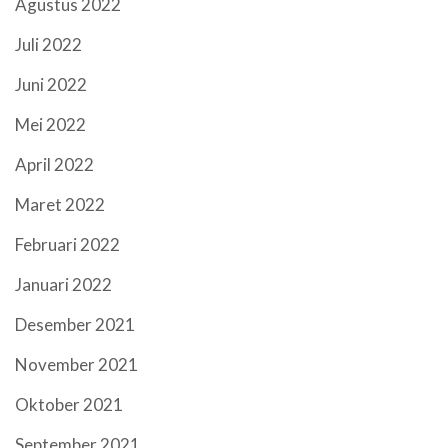
Agustus 2022
Juli 2022
Juni 2022
Mei 2022
April 2022
Maret 2022
Februari 2022
Januari 2022
Desember 2021
November 2021
Oktober 2021
September 2021