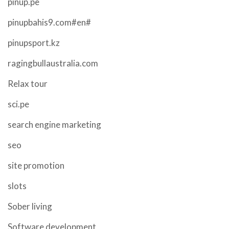
pinup.pe
pinupbahis9.com#en#
pinupsport.kz
ragingbullaustralia.com
Relax tour
sci.pe
search engine marketing
seo
site promotion
slots
Sober living
Software development