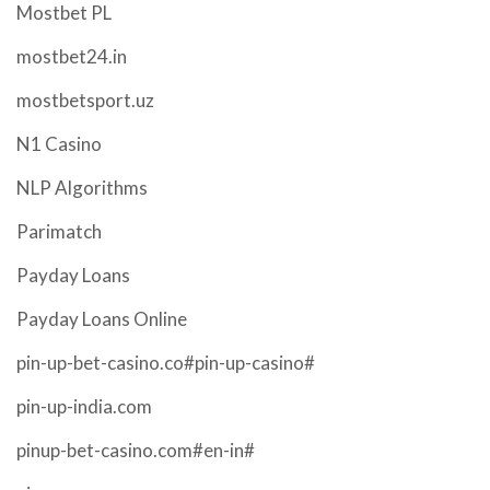
Mostbet PL
mostbet24.in
mostbetsport.uz
N1 Casino
NLP Algorithms
Parimatch
Payday Loans
Payday Loans Online
pin-up-bet-casino.co#pin-up-casino#
pin-up-india.com
pinup-bet-casino.com#en-in#