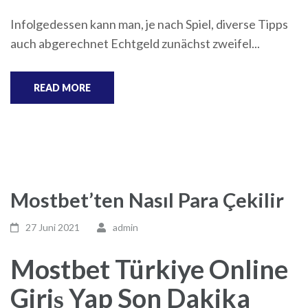
Infolgedessen kann man, je nach Spiel, diverse Tipps
auch abgerechnet Echtgeld zunächst zweifel...
READ MORE
Mostbet’ten Nasıl Para Çekilir
27 Juni 2021
admin
Mostbet Türkiye Online
Giriş Yap Son Dakika