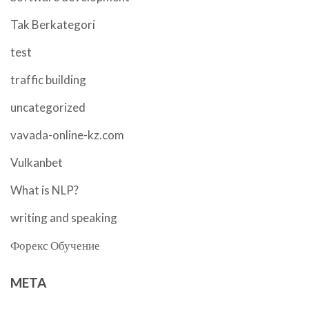
Tak Berkategori
test
traffic building
uncategorized
vavada-online-kz.com
Vulkanbet
What is NLP?
writing and speaking
Форекс Обучение
META