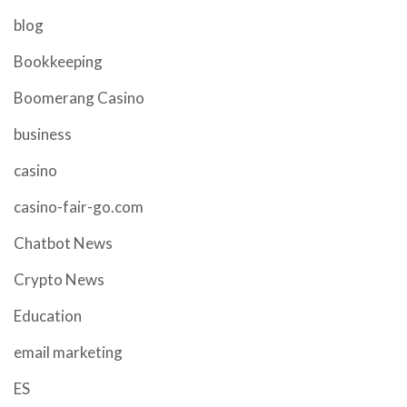
blog
Bookkeeping
Boomerang Casino
business
casino
casino-fair-go.com
Chatbot News
Crypto News
Education
email marketing
ES