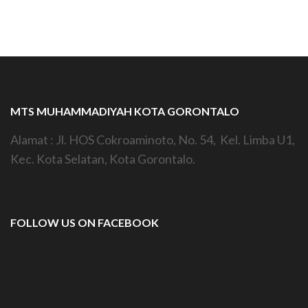
MTS MUHAMMADIYAH KOTA GORONTALO
Alamat : Jl. HOS Cokroaminoto, No. 54, Kel. Limba U1,
Kec. Kota Selatan, Kota Gorontalo.
FOLLOW US ON FACEBOOK