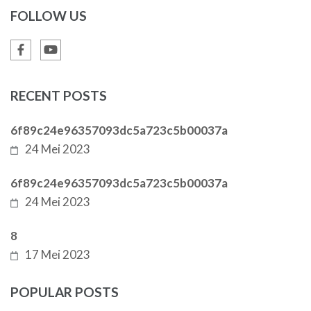
FOLLOW US
RECENT POSTS
6f89c24e96357093dc5a723c5b00037a
24 Mei 2023
6f89c24e96357093dc5a723c5b00037a
24 Mei 2023
8
17 Mei 2023
POPULAR POSTS