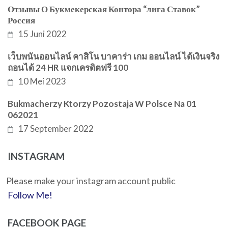
Отзывы О Букмекерская Контора “лига Ставок”
Россия
15 Juni 2022
เว็บพนันออนไลน์ คาสิโน บาคาร่า เกม ออนไลน์ ได้เงินจริง
ถอนได้ 24 HR แจกเครดิตฟรี 100
10 Mei 2023
Bukmacherzy Ktorzy Pozostaja W Polsce Na 01
062021
17 September 2022
INSTAGRAM
Please make your instagram account public
Follow Me!
FACEBOOK PAGE