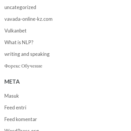
uncategorized
vavada-online-kz.com
Vulkanbet
What is NLP?
writing and speaking
Форекс Обучение
META
Masuk
Feed entri
Feed komentar
WordPress.org