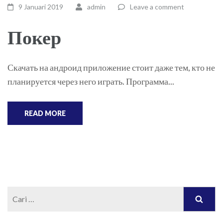
9 Januari 2019
admin
Leave a comment
Покер
Скачать на андроид приложение стоит даже тем, кто не
планируется через него играть. Программа...
READ MORE
Cari
untuk: