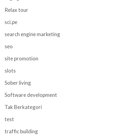
Relax tour
sci.pe
search engine marketing
seo
site promotion
slots
Sober living
Software development
Tak Berkategori
test
traffic building