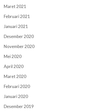
Maret 2021
Februari 2021
Januari 2021
Desember 2020
November 2020
Mei 2020
April 2020
Maret 2020
Februari 2020
Januari 2020
Desember 2019