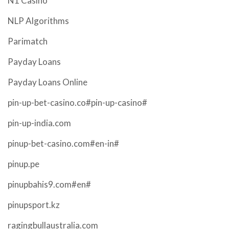
N1 Casino
NLP Algorithms
Parimatch
Payday Loans
Payday Loans Online
pin-up-bet-casino.co#pin-up-casino#
pin-up-india.com
pinup-bet-casino.com#en-in#
pinup.pe
pinupbahis9.com#en#
pinupsport.kz
ragingbullaustralia.com