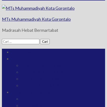
MTs Muhammadiyah Kota Gorontalo
Madrasah Hebat Bermartabat
Cari
untuk:
BERANDA
PROFIL
SEJARAH MADRASAH
TENTANG MADRASAH
TUJUAN MADRASAH
TARGET MADRASAH
BIDANG MADRASAH
KURIKULUM
KESISWAAN