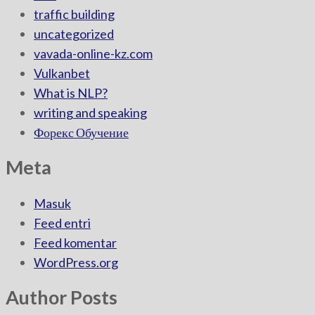
traffic building
uncategorized
vavada-online-kz.com
Vulkanbet
What is NLP?
writing and speaking
Форекс Обучение
Meta
Masuk
Feed entri
Feed komentar
WordPress.org
Author Posts