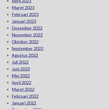
April 2023
Maret 2023
Februari 2023
Januari 2023
Desember 2022
November 2022
Oktober 2022
September 2022
Agustus 2022
Juli 2022
Juni 2022
Mei 2022
April 2022
Maret 2022
Februari 2022
Januari 2022