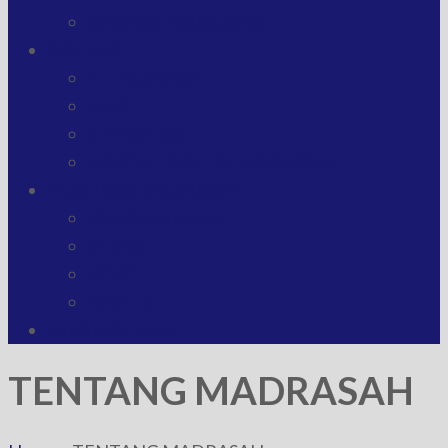
SARANA PRASARANA
APLIKASI
E-LEARNING
EMIS
SIMPATIKA
RAPORT DIGITAL MADRASAH
PUBLIKASI MADRASAH
PENGUMUMAN
VIDEO
FOTO
BERITA
HUBUNGI KAMI
TENTANG MADRASAH