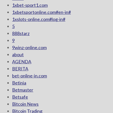
1xbet-sport1.com
1xbetsportonline.com#en-in#
1xslots-online.com#log-in#
5
888starz
9
9winz-online.com
about
AGENDA
BERITA
bet-online-in.com
Betinia
Betmaster
Betsafe
Bitcoin News
Bitcoin Trading